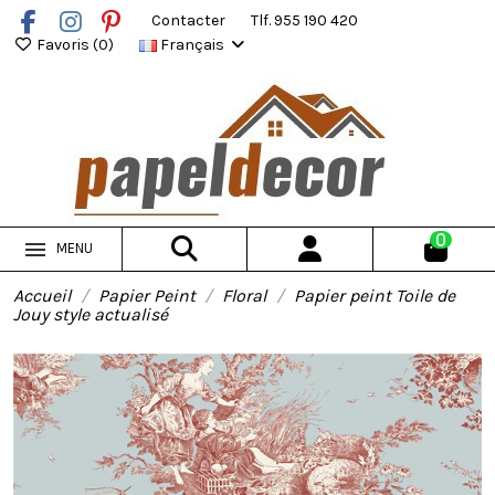
Contacter
Tlf. 955 190 420
Favoris (
0
)
Français
0
MENU
Accueil
Papier Peint
Floral
Papier peint Toile de
Jouy style actualisé