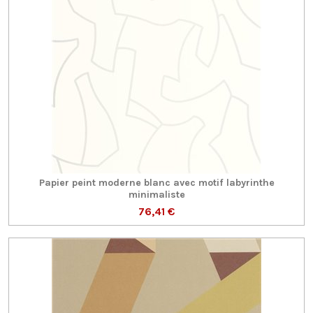
Papier peint moderne blanc avec motif labyrinthe
minimaliste
76,41 €