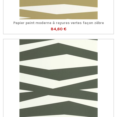
Papier peint moderne à rayures vertes façon zèbre
84,60 €