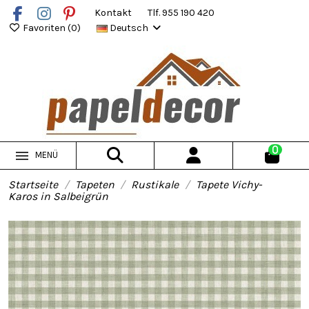
Kontakt
Tlf. 955 190 420
Favoriten (
0
)
Deutsch
0
MENÜ
Startseite
Tapeten
Rustikale
Tapete Vichy-
Karos in Salbeigrün