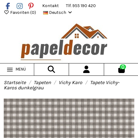
Kontakt
Tlf. 955 190 420
Favoriten (
0
)
Deutsch
0
MENÜ
Startseite
Tapeten
Vichy Karo
Tapete Vichy-
Karos dunkelgrau