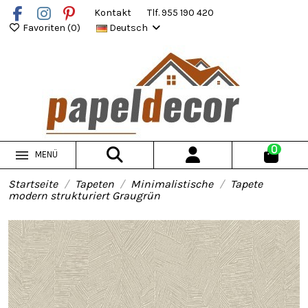
Kontakt
Tlf. 955 190 420
Favoriten (
0
)
Deutsch
0
MENÜ
Startseite
Tapeten
Minimalistische
Tapete
modern strukturiert Graugrün