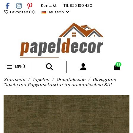
Kontakt
Tlf. 955 190 420
Favoriten (
0
)
Deutsch
0
MENÜ
Startseite
Tapeten
Orientalische
Olivegrüne
Tapete mit Papyrusstruktur im orientalischen Stil