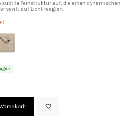
 subtile Feinstruktur auf, die einen dynamischen
er sanft auf Licht reagiert.
H:
Tagen
 Warenkorb