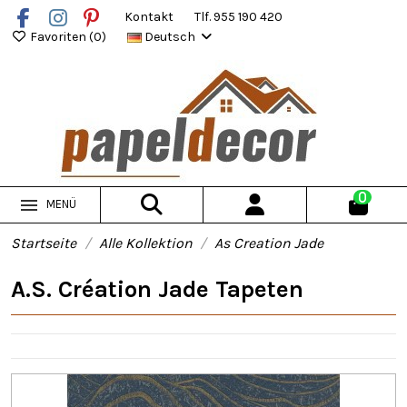
Kontakt
Tlf. 955 190 420
Favoriten (
0
)
Deutsch
0
MENÜ
Startseite
Alle Kollektion
As Creation Jade
A.S. Création Jade Tapeten