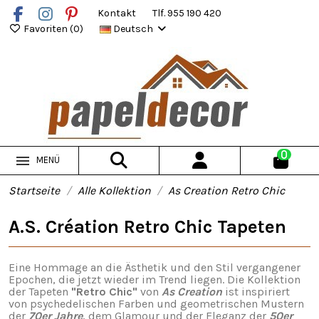
Kontakt
Tlf. 955 190 420
Favoriten (
0
)
Deutsch
0
MENÜ
Startseite
Alle Kollektion
As Creation Retro Chic
A.S. Création Retro Chic Tapeten
Eine Hommage an die Ästhetik und den Stil vergangener
Epochen, die jetzt wieder im Trend liegen. Die Kollektion
der Tapeten
"Retro Chic"
von
As Creation
ist inspiriert
von psychedelischen Farben und geometrischen Mustern
der
70er Jahre
, dem Glamour und der Eleganz der
50er