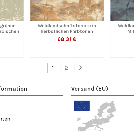
 grünen
Waldlandschaftstapete in
Waldla
rdischen
herbstlichen Farbtönen
Mi
68,31 €
1
2
formation
Versand (EU)
rten