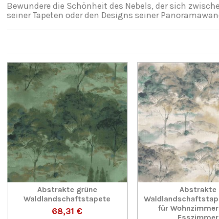
Bewundere die Schönheit des Nebels, der sich zwische
seiner Tapeten oder den Designs seiner Panoramawandb
Abstrakte grüne
Abstrakte
Waldlandschaftstapete
Waldlandschaftstape
für Wohnzimmer
68,31 €
Esszimmer