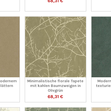
68,31 €
 modernem
Minimalistische florale Tapete
Modern
lättern
mit kahlen Baumzweigen in
texturi
Olivgrün
68,31 €