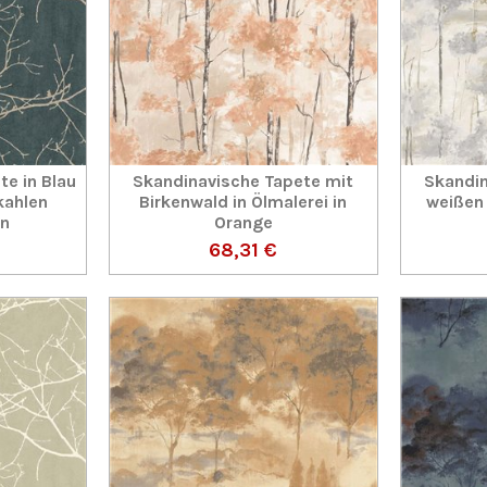
e in Blau
Skandinavische Tapete mit
Skandin
kahlen
Birkenwald in Ölmalerei in
weißen 
n
Orange
68,31 €