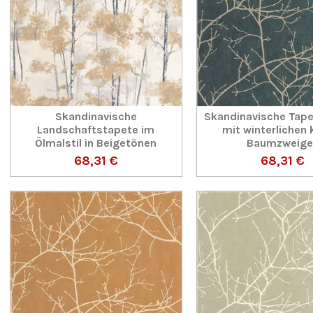
Skandinavische
Skandinavische Tapet
Landschaftstapete im
mit winterlichen 
Ölmalstil in Beigetönen
Baumzweige
68,31 €
68,31 €