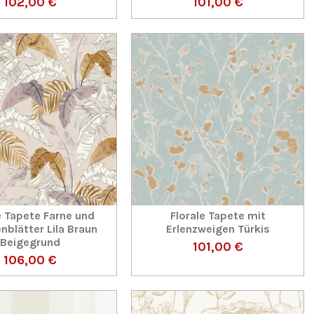
102,00 €
101,00 €
e Tapete Farne und
Florale Tapete mit
nblätter Lila Braun
Erlenzweigen Türkis
Beigegrund
101,00 €
106,00 €