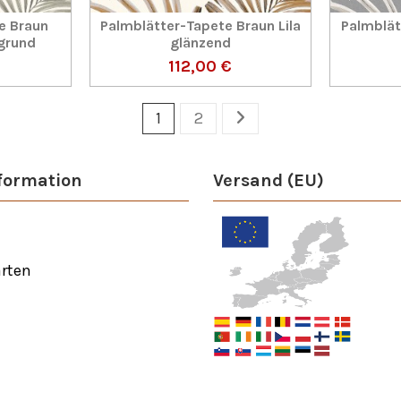
e Braun
Palmblätter-Tapete Braun Lila
Palmblät
grund
glänzend
112,00 €
1
2
formation
Versand (EU)
rten