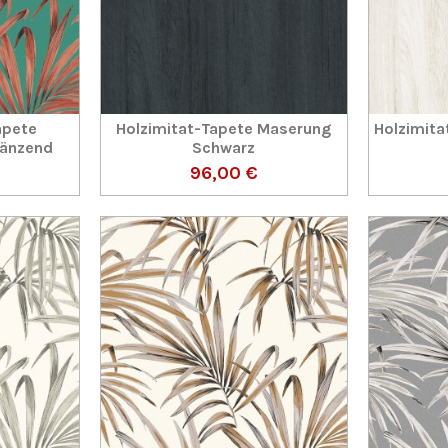
apete
Holzimitat-Tapete Maserung
Holzimit
länzend
Schwarz
96,00 €