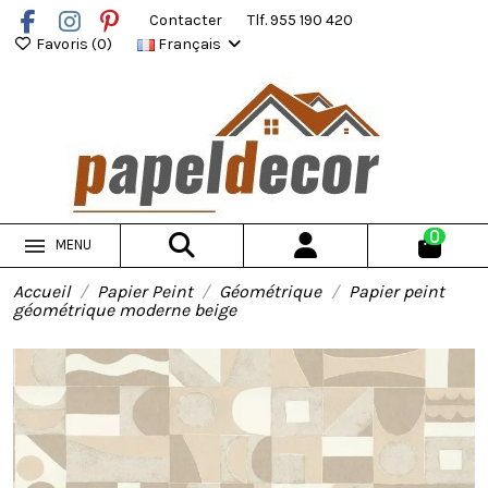
Contacter
Tlf. 955 190 420
Favoris (
0
)
Français
0
MENU
Accueil
Papier Peint
Géométrique
Papier peint
géométrique moderne beige