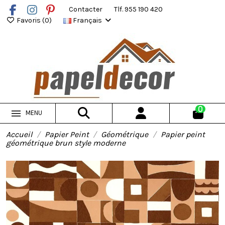
Contacter
Tlf. 955 190 420
Favoris (
0
)
Français
0
MENU
Accueil
Papier Peint
Géométrique
Papier peint
géométrique brun style moderne