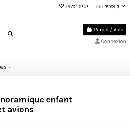
Favoris (
0
)
Français
Panier
/
Vide
Connexion
UES
anoramique enfant
et avions