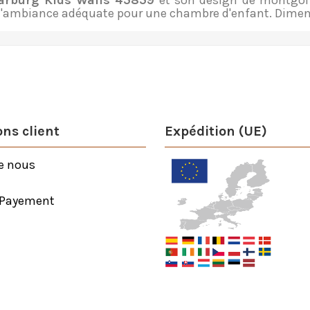
arburg Kids Walls 45859
et son design de montgolf
 l'ambiance adéquate pour une chambre d'enfant. Dimen
ns client
Expédition (UE)
e nous
 Payement