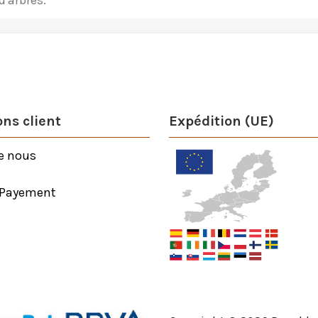
d'arbres.
ns client
Expédition (UE)
e nous
 Payement