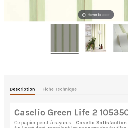
Hover to zoom
Description
Fiche Technique
Caselio Green Life 2 10535
Ce papier peint à rayures...
Caselio Satisfaction