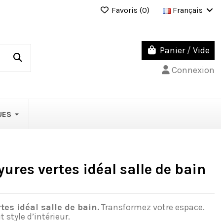
Favoris (
0
)
Français
Panier
/
Vide
Connexion
UES
yures vertes idéal salle de bain
tes idéal salle de bain.
Transformez votre espace.
 style d’intérieur.