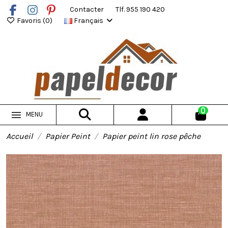
Contacter
Tlf. 955 190 420
Favoris (
0
)
Français
0
MENU
Accueil
Papier Peint
Papier peint lin rose pêche