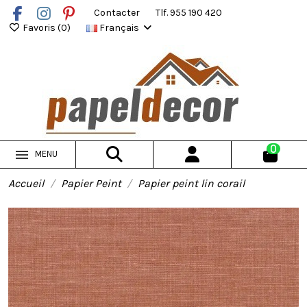
Contacter
Tlf. 955 190 420
Favoris (
0
)
Français
0
MENU
Accueil
Papier Peint
Papier peint lin corail