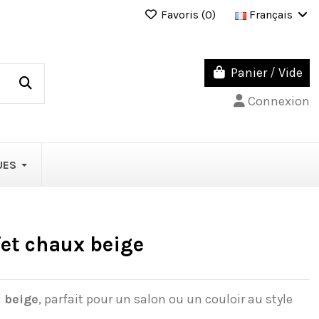
Favoris (
0
)
Français
Panier
/
Vide
Connexion
UES
fet chaux beige
x beige
, parfait pour un salon ou un couloir au style