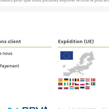
uleurs pour que vous puissiez explorer le côté le plus art
ns client
Expédition (UE)
e nous
 Payement