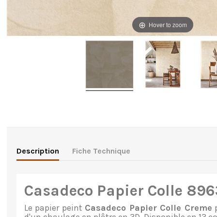
Hover to zoom
Description
Fiche Technique
Casadeco Papier Colle 89
Le
papier peint
Casadeco Papier Colle Creme
p